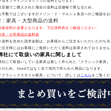
※当オンラインショップでの送料となります。
実店舗でご購入された場合の送料は店舗毎で異なるため、
お手数ではございますがメゾン・ド・マルシェ各店へのご確認をお
2：家具・大型商品の送料
別途送料が必要となります。下記送料表をご確認ください。
家具・大型商品の送料表
※送料を含めた請求金額は、お客様からご注文をいただいたのち当
ご注文時にはお客様にご負担いただく送料は加算されておりません
弊社にて取扱いの家具に関しまして
弊社にて取扱いしている家具は新しく作られた『クラシック家具』
そのため、Usedではなく全て現代で作られた商品になります。
『クラシックスタイル家具』について、詳しくは
こちら
をご覧くだ