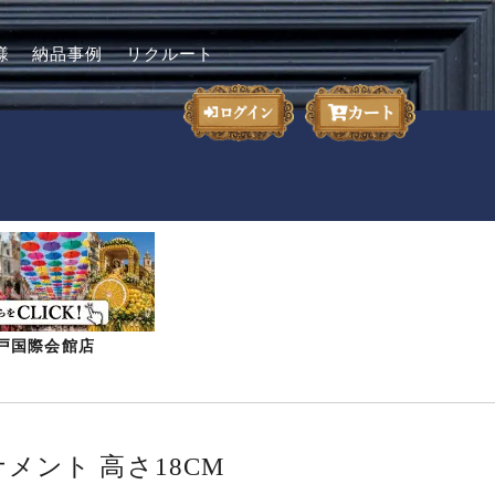
様
納品事例
リクルート
-神戸国際会館店
メント 高さ18CM