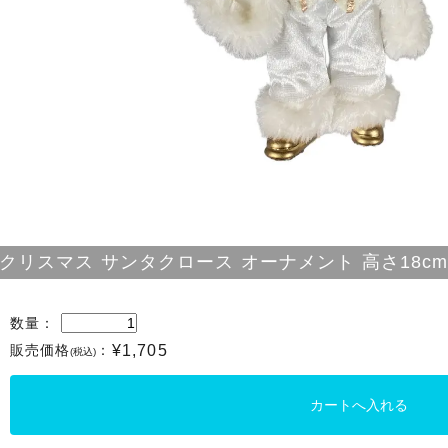
クリスマス サンタクロース オーナメント 高さ18c
数量：
販売価格
：
¥1,705
(税込)