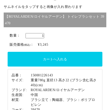
サムネイルをタップすると画像が入れ替わります
ブランド
【ROYALARDEN/ロイヤルアーデン】 トイレブラシセット 39
470
数量：
販売価格
：
¥3,245
(税込)
品番：
150001226143
サイズ:
重量780g 直径13 高さ22 (ブラシ含む高さ
40)(cm)
ブランド:
ROYALARDEN/ロイヤルアーデン
生産国:
中国
材質:
ブラシ立て：陶磁器、ブラシ：ポリプロ
ピレン
コード:
39470