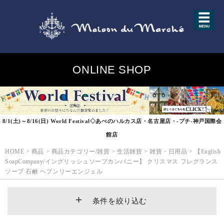
ONLINE SHOP
8/1(土)～8/16(日) World Festival◇あべのハルカス店・名古屋店・-プチ-神戸国際会
館店
HOME
>
商品
>
商品カテゴリー/雑貨
>
生活雑貨
>
雑貨・日用品
>
【English
SoapCompany/イングリッシュソープカンパニー】 クリスマス フレグランス
ソープ 石鹸 ヘブンリーエンジェル
条件を絞り込む