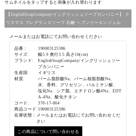
サムネイルをタップすると画像が入れ替わります
【EnglishSoapCompany/イングリッシュソープカンパニー】 ク
ブランド
リスマス フレグランスソープ 石鹸 ヘブンリーエンジェル
メールまたはお電話にてお問い合わせください
品番：
190003125386
サイズ:
幅5.9 奥行3.5 高さ10(cm)
ブランド:
EnglishSoapCompany/イングリッシュソー
プカンパニー
生産国:
イギリス
材質:
パーム脂肪酸Na、パーム核脂肪酸Na、
水、香料、グリセリン、パルミチン酸、
塩化Na、シア脂、エチドロン酸4Na、EDT
A-4Na、酸化チタン
コード:
370-17-004
商品コード:
190003125386
在庫状態：
メールまたはお電話にてお問い合わせくだ
さい
この商品について問い合わせる