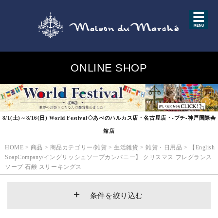
ONLINE SHOP
8/1(土)～8/16(日) World Festival◇あべのハルカス店・名古屋店・-プチ-神戸国際会
館店
HOME
>
商品
>
商品カテゴリー/雑貨
>
生活雑貨
>
雑貨・日用品
>
【English
SoapCompany/イングリッシュソープカンパニー】 クリスマス フレグランス
ソープ 石鹸 スリーキングス
条件を絞り込む