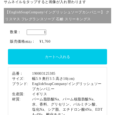
サムネイルをタップすると画像が入れ替わります
【EnglishSoapCompany/イングリッシュソープカンパニー】 ク
ブランド
リスマス フレグランスソープ 石鹸 スリーキングス
数量：
販売価格
：
¥1,760
(税込)
品番：
190003125385
サイズ:
幅5.9 奥行3.5 高さ10(cm)
ブランド:
EnglishSoapCompany/イングリッシュソー
プカンパニー
生産国:
イギリス
材質:
パーム脂肪酸Na、パーム核脂肪酸Na、
水、香料、グリセリン、パルミチン酸、
塩化Na、シア脂、エチドロン酸4Na、EDT
A-4Na、酸化チタン