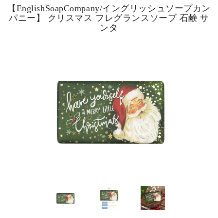
【EnglishSoapCompany/イングリッシュソープカン
パニー】 クリスマス フレグランスソープ 石鹸 サ
ンタ
ピックアップ商品
商品カテゴリー/家具
商品カテゴリー/雑貨
カラー
サイズ
素材