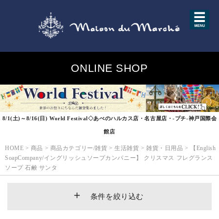
ONLINE SHOP
8/1(土)～8/16(日) World Festival◇あべのハルカス店・名古屋店・-プチ-神戸国際会
館店
HOME
>
商品
>
商品カテゴリー/雑貨
>
生活雑貨
>
雑貨・日用品
>
【English
SoapCompany/イングリッシュソープカンパニー】 クリスマス フレグランス
ソープ 石鹸 サンタ
条件を絞り込む