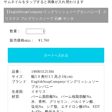
サムネイルをタップすると画像が入れ替わります
【EnglishSoapCompany/イングリッシュソープカンパニー】 ク
ブランド
リスマス フレグランスソープ 石鹸 サンタ
数量：
販売価格
：
¥1,760
(税込)
品番：
190003125384
サイズ:
幅5.9 奥行3.5 高さ10(cm)
ブランド:
EnglishSoapCompany/イングリッシュソー
プカンパニー
生産国:
イギリス
材質:
パーム脂肪酸Na、パーム核脂肪酸Na、
水、香料、グリセリン、パルミチン酸、
塩化Na、シア脂、エチドロン酸4Na、EDT
A-4Na、酸化チタン