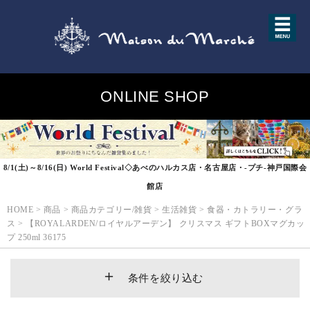
ONLINE SHOP
8/1(土)～8/16(日) World Festival◇あべのハルカス店・名古屋店・-プチ-神戸国際会
館店
HOME
>
商品
>
商品カテゴリー/雑貨
>
生活雑貨
>
食器・カトラリー・グラ
ス
>
【ROYALARDEN/ロイヤルアーデン】 クリスマス ギフトBOXマグカッ
プ 250ml 36175
条件を絞り込む