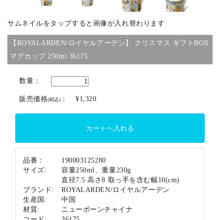
サムネイルをタップすると画像が入れ替わります
ブランド
【ROYALARDEN/ロイヤルアーデン】 クリスマス ギフトBOX
マグカップ 250ml 36175
数量：
販売価格
：
¥1,320
(税込)
品番：
190003125280
サイズ:
容量250ml、重量230g
直径7.5 高さ8 取っ手を含む幅10(cm)
ブランド:
ROYALARDEN/ロイヤルアーデン
生産国:
中国
材質:
ニューボーンチャイナ
コード:
36175