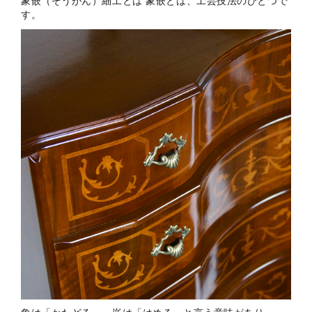
象嵌（ぞうがん）細工とは 象嵌とは、工芸技法のひとつで
す。