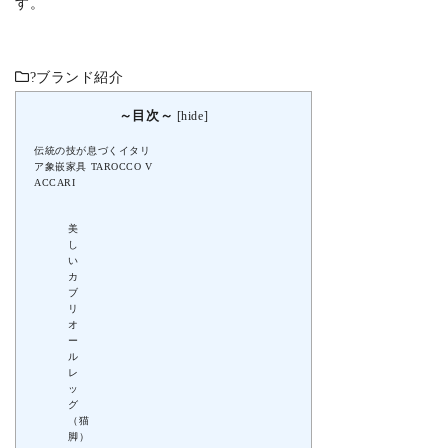
す。
?
ブランド紹介
～目次～
[
hide
]
伝統の技が息づくイタリ
ア象嵌家具 TAROCCO V
ACCARI
美
し
い
カ
ブ
リ
オ
ー
ル
レ
ッ
グ
（猫
脚）