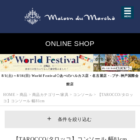
ONLINE SHOP
8/1(土)～8/16(日) World Festival◇あべのハルカス店・名古屋店・-プチ-神戸国際会
館店
HOME
>
商品
>
商品カテゴリー/家具
>
コンソール
>
【TAROCCO/タロッ
コ】コンソール 幅81cm
条件を絞り込む
【TAROCCO/タロッコ】コンソール 幅81cm