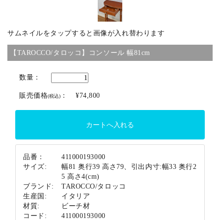
ブランド
サムネイルをタップすると画像が入れ替わります
【TAROCCO/タロッコ】コンソール 幅81cm
数量：
販売価格
：
¥74,800
(税込)
品番：
411000193000
サイズ:
幅81 奥行39 高さ79、引出内寸:幅33 奥行2
5 高さ4(cm)
ブランド:
TAROCCO/タロッコ
生産国:
イタリア
材質:
ビーチ材
コード:
411000193000