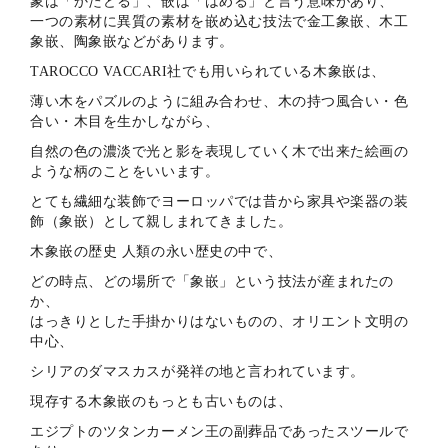
象は「かたどる」、嵌は「はめる」と言う意味があり、
一つの素材に異質の素材を嵌め込む技法で金工象嵌、木工
象嵌、陶象嵌などがあります。
TAROCCO VACCARI社でも用いられている木象嵌は、
薄い木をパズルのように組み合わせ、木の持つ風合い・色
合い・木目を生かしながら、
自然の色の濃淡で光と影を表現していく木で出来た絵画の
ような柄のことをいいます。
とても繊細な装飾でヨーロッパでは昔から家具や楽器の装
飾（象嵌）として親しまれてきました。
木象嵌の歴史 人類の永い歴史の中で、
どの時点、どの場所で「象嵌」という技法が産まれたの
か、
はっきりとした手掛かりはないものの、オリエント文明の
中心、
シリアのダマスカスが発祥の地と言われています。
現存する木象嵌のもっとも古いものは、
エジプトのツタンカーメン王の副葬品であったスツールで