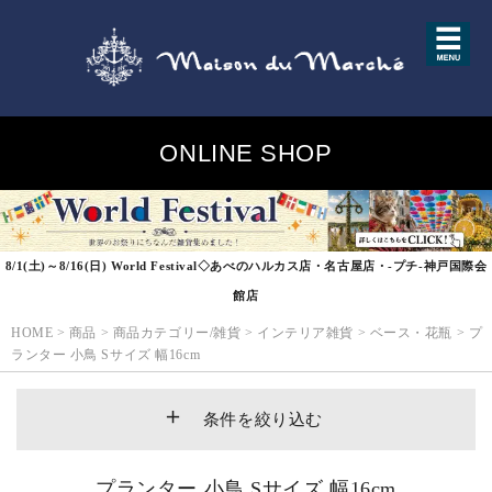
ONLINE SHOP
8/1(土)～8/16(日) World Festival◇あべのハルカス店・名古屋店・-プチ-神戸国際会
館店
HOME
>
商品
>
商品カテゴリー/雑貨
>
インテリア雑貨
>
ベース・花瓶
>
プ
ランター 小鳥 Sサイズ 幅16cm
条件を絞り込む
プランター 小鳥 Sサイズ 幅16cm