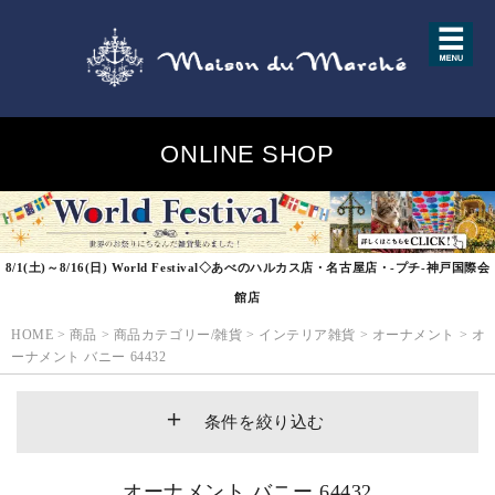
ONLINE SHOP
8/1(土)～8/16(日) World Festival◇あべのハルカス店・名古屋店・-プチ-神戸国際会
館店
HOME
>
商品
>
商品カテゴリー/雑貨
>
インテリア雑貨
>
オーナメント
>
オ
ーナメント バニー 64432
条件を絞り込む
オーナメント バニー 64432