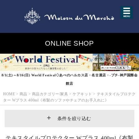
ONLINE SHOP
8/1(土)～8/16(日) World Festival◇あべのハルカス店・名古屋店・-プチ-神戸国際会
館店
HOME
>
商品
>
商品カテゴリー/家具
>
ケアキット
>
テキスタイルプロテク
ター Wプラス 400ml《布製のソファやチェアのお手入れに》
条件を絞り込む
テキスタイルプロテクター Wプラス 400ml《布製