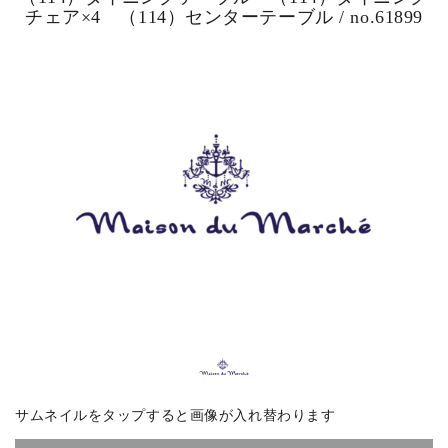
チェア×4 （114）センターテーブル / no.61899
ピックアップ商品
商品カテゴリー/家具
商品カテゴリー/雑貨
カラー
サイズ
素材
サムネイルをタップすると画像が入れ替わります