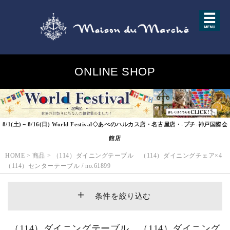
ONLINE SHOP
8/1(土)～8/16(日) World Festival◇あべのハルカス店・名古屋店・-プチ-神戸国際会
館店
HOME
>
商品
>
（114）ダイニングテーブル （114）ダイニングチェア×4
（114）センターテーブル / no.61899
条件を絞り込む
（114）ダイニングテーブル （114）ダイニング