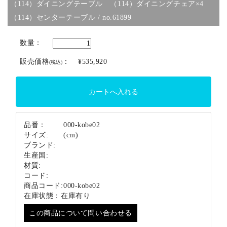
（114）ダイニングテーブル （114）ダイニングチェア×4
ブランド
（114）センターテーブル / no.61899
数量：
販売価格
：
¥535,920
(税込)
品番：
000-kobe02
サイズ:
(cm)
ブランド:
生産国:
材質:
コード:
商品コード:
000-kobe02
在庫状態：
在庫有り
この商品について問い合わせる