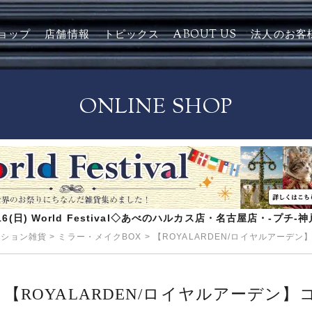
ョップ
店舗情報
トピックス
ABOUT US
法人のお客
ONLINE SHOP
8/16(日) World Festival◇あべのハルカス店・名古屋店・-プチ
ッション雑貨
>
ミラー・メイクBOX
>
【ROYALARDEN/ロイヤルアーデン
【ROYALARDEN/ロイヤルアーデン