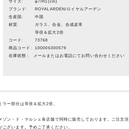
サイズ:
φ7/H1(cm)
ブランド:
ROYALARDEN/ロイヤルアーデン
生産国:
中国
材質:
ガラス、合金、合成皮革
等倍＆拡大2倍
コード:
73768
商品コード:
100006300579
在庫状態：
メールまたはお電話にてお問い合わせください
ミラー部分は等倍＆拡大2倍。
メゾン・ド・マルシェ各店舗で同時に販売しております。ご注文頂
がございます。予めご了承ください。