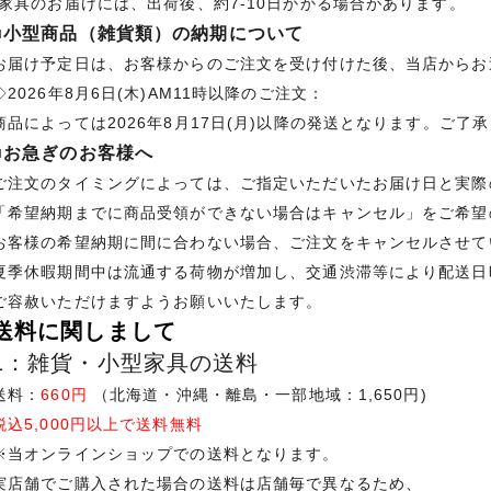
*家具のお届けには、出荷後、約7-10日かかる場合があります。
■小型商品（雑貨類）の納期について
お届け予定日は、お客様からのご注文を受け付けた後、当店からお
◇2026年8月6日(木)AM11時以降のご注文：
商品によっては2026年8月17日(月)以降の発送となります。ご了
■お急ぎのお客様へ
ご注文のタイミングによっては、ご指定いただいたお届け日と実際
「希望納期までに商品受領ができない場合はキャンセル」をご希望
お客様の希望納期に間に合わない場合、ご注文をキャンセルさせて
夏季休暇期間中は流通する荷物が増加し、交通渋滞等により配送日
ご容赦いただけますようお願いいたします。
送料に関しまして
1：雑貨・小型家具の送料
送料：
660円
（北海道・沖縄・離島・一部地域：1,650円)
税込5,000円以上で送料無料
※当オンラインショップでの送料となります。
実店舗でご購入された場合の送料は店舗毎で異なるため、