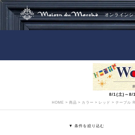
オンラインシ
8/1(土)～
HOME
>
商品
>
カラー
>
レッド
>
テーブル R