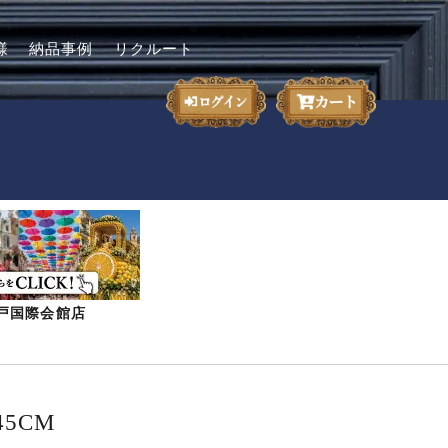
様
納品事例
リクルート
-神戸国際会館店
45CM