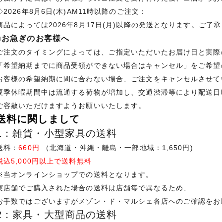
◇2026年8月6日(木)AM11時以降のご注文：
商品によっては2026年8月17日(月)以降の発送となります。ご了
■お急ぎのお客様へ
ご注文のタイミングによっては、ご指定いただいたお届け日と実際
「希望納期までに商品受領ができない場合はキャンセル」をご希望
お客様の希望納期に間に合わない場合、ご注文をキャンセルさせて
夏季休暇期間中は流通する荷物が増加し、交通渋滞等により配送日
ご容赦いただけますようお願いいたします。
送料に関しまして
1：雑貨・小型家具の送料
送料：
660円
（北海道・沖縄・離島・一部地域：1,650円)
税込5,000円以上で送料無料
※当オンラインショップでの送料となります。
実店舗でご購入された場合の送料は店舗毎で異なるため、
お手数ではございますがメゾン・ド・マルシェ各店へのご確認をお
2：家具・大型商品の送料