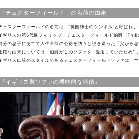
「チェスターフィールド」の名前の由来
チェスターフィールドの名前は、“英国紳士のシンボル”と呼ばれ
イギリスの第6代目フィリップ・チェスターフィールド伯爵（Philip C
自分の息子にあてて人生全般の心得を切々と説き送った「父から息
正確な由来については、伯爵がこのソファを “愛用していたため” 
イギリス伝統のスタイルであるチェスターフィールドソファは、世
『イギリス製ソファの機能的な特徴』