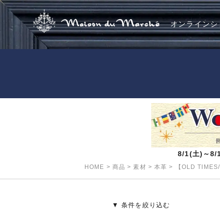
オンラインシ
8/1(土)～
HOME
>
商品
>
素材
>
本革
>
【OLD TIME