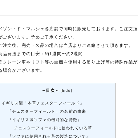
メゾン・ド・マルシェ各店舗で同時に販売しております。ご注文頂
がございます。予めご了承ください。
ご注文後、完売・欠品の場合は当店よりご連絡させて頂きます。
商品発送までの目安：約1週間〜約2週間
※クレーン車やリフト等の重機を使用する吊り上げ等の特殊作業が
る場合がございます。
～目次～
[
hide
]
イギリス製「本革チェスターフィールド」
「チェスターフィールド」の名前の由来
『イギリス製ソファの機能的な特徴』
チェスターフィールドに使われている革
『ソファに使用される革の製造について』