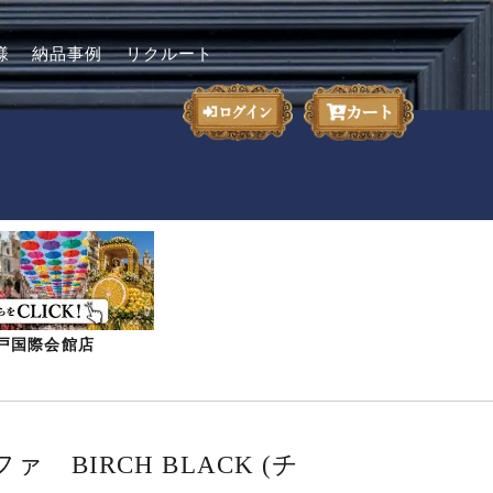
様
納品事例
リクルート
-神戸国際会館店
ァ BIRCH BLACK (チ