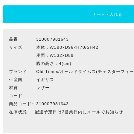
品番：
310007981643
サイズ:
本体：W193×D96×H70/SH42
座面：W132×D59
脚の高さ：4(cm)
ブランド:
Old Times/オールドタイムス(チェスターフィ
生産国:
イギリス
材質:
レザー
コード:
商品コード:
310007981643
在庫状態：
配達予定日は2営業日内にメールでお知らせ