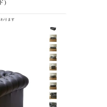
ド)
替わります