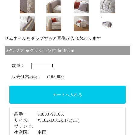
ブランド
サムネイルをタップすると画像が入れ替わります
2Pソファ ※クッション付 幅182cm
数量：
販売価格
：
¥165,000
(税込)
品番：
310007981067
サイズ:
W182xD102xH71(cm)
ブランド:
生産国:
中国