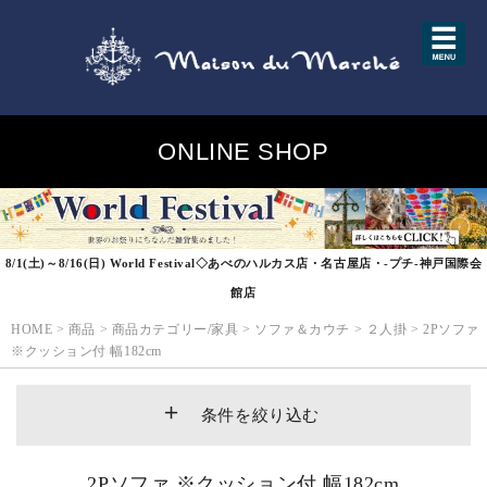
ONLINE SHOP
8/1(土)～8/16(日) World Festival◇あべのハルカス店・名古屋店・-プチ-神戸国際会
館店
HOME
>
商品
>
商品カテゴリー/家具
>
ソファ＆カウチ
>
２人掛
>
2Pソファ
※クッション付 幅182cm
条件を絞り込む
2Pソファ ※クッション付 幅182cm