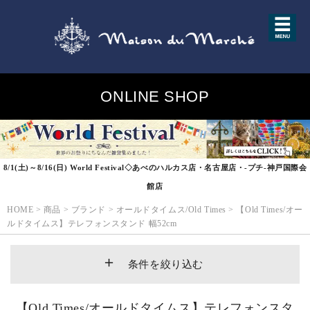
ONLINE SHOP
8/1(土)～8/16(日) World Festival◇あべのハルカス店・名古屋店・-プチ-神戸国際会
館店
HOME
>
商品
>
ブランド
>
オールドタイムス/Old Times
>
【Old Times/オー
ルドタイムス】テレフォンスタンド 幅52cm
条件を絞り込む
【Old Times/オールドタイムス】テレフォンスタ