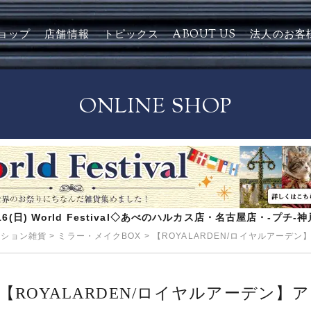
ョップ
店舗情報
トピックス
ABOUT US
法人のお客
ONLINE SHOP
8/16(日) World Festival◇あべのハルカス店・名古屋店・-プチ
ッション雑貨
>
ミラー・メイクBOX
>
【ROYALARDEN/ロイヤルアーデ
【ROYALARDEN/ロイヤルアーデン