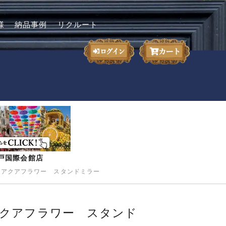
様
納品事例
リクルート
-神戸国際会館店
ン】アクアフラワー スタンドミラー
】アクアフラワー スタンド