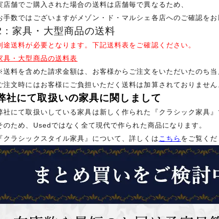
実店舗でご購入された場合の送料は店舗毎で異なるため、
お手数ではございますがメゾン・ド・マルシェ各店へのご確認をお
2：家具・大型商品の送料
別途送料が必要となります。下記送料表をご確認ください。
家具・大型商品の送料表
※送料を含めた請求金額は、お客様からご注文をいただいたのち当
ご注文時にはお客様にご負担いただく送料は加算されておりません
弊社にて取扱いの家具に関しまして
弊社にて取扱いしている家具は新しく作られた『クラシック家具』
そのため、Usedではなく全て現代で作られた商品になります。
『クラシックスタイル家具』について、詳しくは
こちら
をご覧くだ