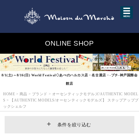
ONLINE SHOP
8/1(土)～8/16(日) World Festival◇あべのハルカス店・名古屋店・-プチ-神戸国際会
館店
HOME
>
商品
>
ブランド
>
オーセンティックモデルズ/AUTHENTIC MODEL
S
>
【AUTHENTIC MODELS/オーセンティックモデルズ】 ステップアップブ
ックシェルフ
条件を絞り込む