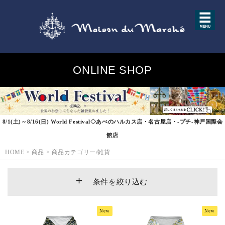
ONLINE SHOP
8/1(土)～8/16(日) World Festival◇あべのハルカス店・名古屋店・-プチ-神戸国際会
館店
HOME
>
商品
>
商品カテゴリー/雑貨
条件を絞り込む
New
New