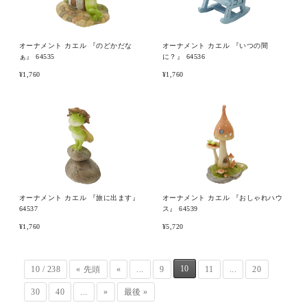
オーナメント カエル 『のどかだな
オーナメント カエル 『いつの間
ぁ』 64535
に？』 64536
¥1,760
¥1,760
オーナメント カエル 『旅に出ます』
オーナメント カエル 『おしゃれハウ
64537
ス』 64539
¥1,760
¥5,720
10
10 / 238
« 先頭
«
...
9
11
...
20
30
40
...
»
最後 »