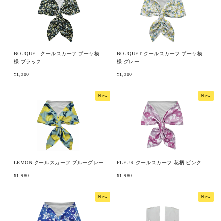
ピックアップ商品
BOUQUET クールスカーフ ブーケ模
BOUQUET クールスカーフ ブーケ模
様 ブラック
様 グレー
商品カテゴリー/家具
¥1,980
¥1,980
商品カテゴリー/雑貨
New
New
カラー
サイズ
LEMON クールスカーフ ブルーグレー
FLEUR クールスカーフ 花柄 ピンク
¥1,980
¥1,980
素材
New
New