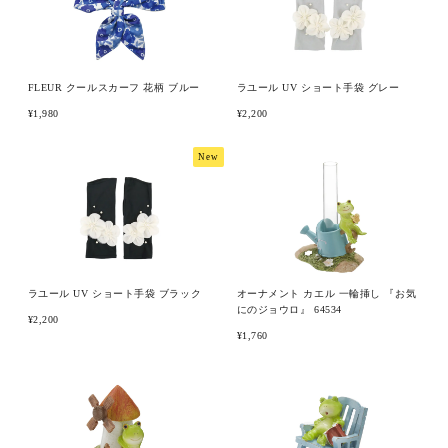
ブランド
FLEUR クールスカーフ 花柄 ブルー
ラユール UV ショート手袋 グレー
¥1,980
¥2,200
New
ラユール UV ショート手袋 ブラック
オーナメント カエル 一輪挿し 『お気
にのジョウロ』 64534
¥2,200
¥1,760