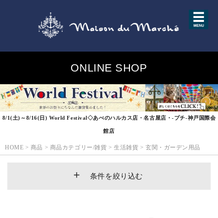
ONLINE SHOP
8/1(土)～8/16(日) World Festival◇あべのハルカス店・名古屋店・-プチ-神戸国際会
館店
HOME
>
商品
>
商品カテゴリー/雑貨
>
生活雑貨
>
玄関・ガーデン用品
条件を絞り込む