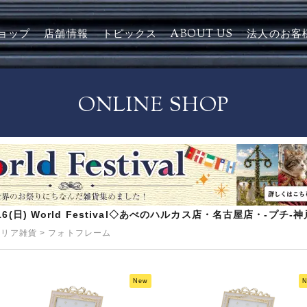
ョップ
店舗情報
トピックス
ABOUT US
法人のお客
ONLINE SHOP
8/16(日) World Festival◇あべのハルカス店・名古屋店・-プチ
テリア雑貨
>
フォトフレーム
New