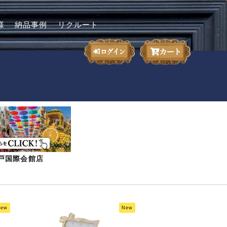
様
納品事例
リクルート
-神戸国際会館店
New
New