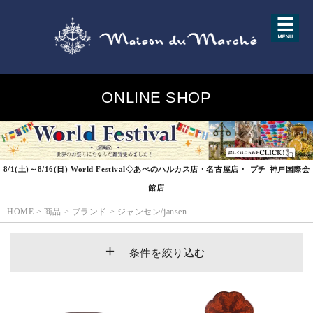
ONLINE SHOP
8/1(土)～8/16(日) World Festival◇あべのハルカス店・名古屋店・-プチ-神戸国際会
館店
HOME
>
商品
>
ブランド
>
ジャンセン/jansen
条件を絞り込む