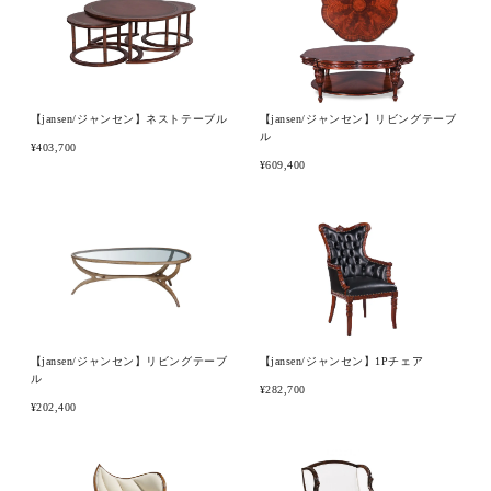
ピックアップ商品
【jansen/ジャンセン】ネストテーブル
【jansen/ジャンセン】リビングテーブ
ル
商品カテゴリー/家具
¥403,700
¥609,400
商品カテゴリー/雑貨
カラー
サイズ
【jansen/ジャンセン】リビングテーブ
【jansen/ジャンセン】1Pチェア
ル
¥282,700
¥202,400
素材