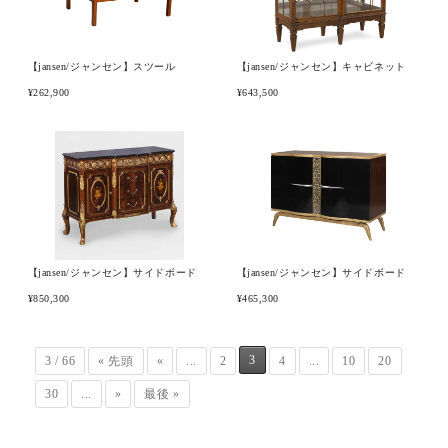
【jansen/ジャンセン】スツール
【jansen/ジャンセン】キャビネット
¥262,900
¥643,500
【jansen/ジャンセン】サイドボード
【jansen/ジャンセン】サイドボード
¥850,300
¥465,300
3
3 / 66
« 先頭
«
...
2
4
...
10
20
30
...
»
最後 »