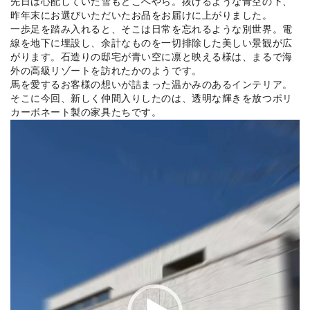
先日は心配していた雪もどこへやら。抜けるような青空の下、
昨年末にお選びいただいたお品をお届けに上がりました。
一歩足を踏み入れると、そこは日常を忘れるような別世界。電
線を地下に埋設し、余計なものを一切排除した美しい景観が広
がります。石造りの邸宅が青い空に凛と映える様は、まるで海
外の高級リゾートを訪れたかのようです。
馬を愛するお客様の想いが詰まった温かみのあるインテリア。
そこに今回、新しく仲間入りしたのは、透明な輝きを放つポリ
カーボネート製の家具たちです。
動
画
プ
レ
ー
ヤ
ー