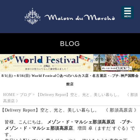
BLOG
8/1(土)～8/16(日) World Festival◇あべのハルカス店・名古屋店・-プチ-神戸国際会
館店
HOME
>
ブログ
>
【Delivery Report】空と、光と、美しい暮らし。 《 那須
高原店 》
【Delivery Report】空と、光と、美しい暮らし。 《 那須高原店 》
皆様、こんにちは。
メゾン・ド・マルシェ那須高原店 -プチ-
メゾン・ド・マルシェ那須高原店
、増田 卓（ますだ すぐる）で
す。