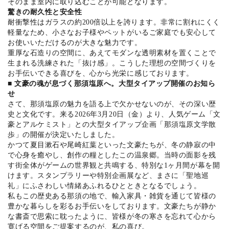
そのまま室内に取り込むことが可能となります。
驚きの耐久性と安全性
耐衝撃性はガラスの約200倍以上を誇ります。非常に割れにくく
軽量なため、小さなお子様やペットがいるご家庭でも安心して
お使いいただけるのが大きな魅力です。
重厚な石造りの空間に、あえてモダンな透明素材を置くことで
生まれる洗練された「抜け感」。こうした理想の空間づくりを
お手伝いできる喜びを、心から光栄に感じております。
■ 文豪の魂が息づく那須塩原へ。大型タイアップ開催のお知ら
せ
さて、那須塩原の魅力を語る上で欠かせないのが、その深い歴
史と文化です。来る2026年3月20日（金）より、人気ゲーム「文
豪とアルケミスト」との大型タイアップ企画「那須塩原文学散
歩」の開催が決定いたしました。
かつて夏目漱石や尾崎紅葉といった文豪たちが、冬の静寂の中
で心身を癒やし、創作の糧としたこの温泉郷。当時の面影を残
す街全体がゲームの世界観と共鳴する、特別な1ヶ月間が幕を開
けます。スタンプラリーや特別企画展など、まさに「聖地巡
礼」にふさわしい情緒あふれるひとときとなるでしょう。
私もこの歴史ある那須の地で、輸入家具・雑貨を通じて皆様の
豊かな暮らしを彩るお手伝いをしております。文豪たちが静か
な書斎で思索に耽ったように、皆様が冬の寒さを忘れて心から
寛げる空間をご提案するのが、私の喜び。