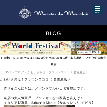
BLOG
8/1(土)～8/16(日) World Festival◇あべのハルカス店・名古屋店・-プチ-神戸国際会
館店
HOME
>
ブログ
>
かわいさ満点！ブラウンロココ《 名古屋店 》
かわいさ満点！ブラウンロココ《 名古屋店 》
皆さまこんにちは。メゾンドマルシェ名古屋店です。
当店の大人気商品、プリンセスな白家具と言えば！
イタリア製家具、Saltarelli Mobili【サルタレッリ モビリ】。