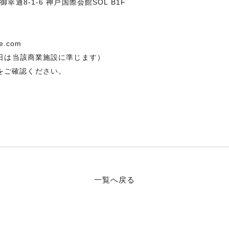
御幸通8-1-6 神戸国際会館SOL B1F
e.com
休業日は当該商業施設に準じます）
をご確認ください。
一覧へ戻る