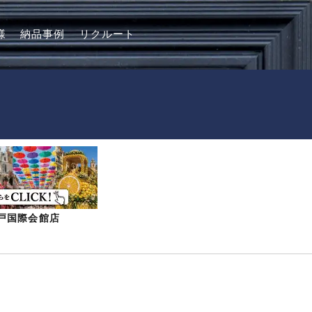
様
納品事例
リクルート
-神戸国際会館店