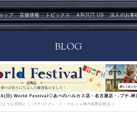
ョップ
店舗情報
トピックス
ABOUT US
法人のお客
BLOG
8/16(日) World Festival◇あべのハルカス店・名古屋店・-プチ
ような空間に《 -プチ-メゾン・ド・マルシェ神戸国際会館店 》