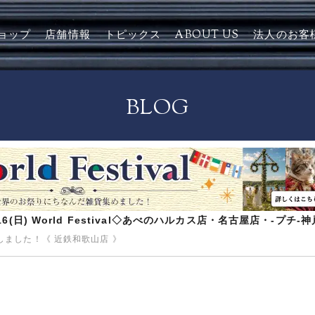
ョップ
店舗情報
トピックス
ABOUT US
法人のお客
BLOG
8/16(日) World Festival◇あべのハルカス店・名古屋店・-プチ
ました！《 近鉄和歌山店 》