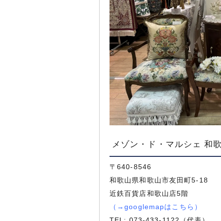
メゾン・ド・マルシェ 和
〒640-8546
和歌山県和歌山市友田町5-18
近鉄百貨店和歌山店5階
（
→googlemapはこちら
）
TEL:
073-433-1122
（代表）