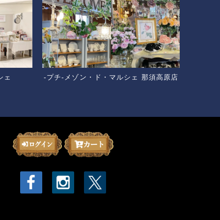
シェ
-プチ-メゾン・ド・マルシェ 那須高原店