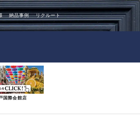
様
納品事例
リクルート
-神戸国際会館店