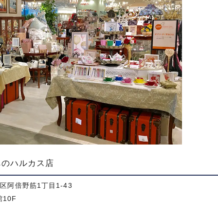
べのハルカス店
野区阿倍野筋1丁目1-43
10F