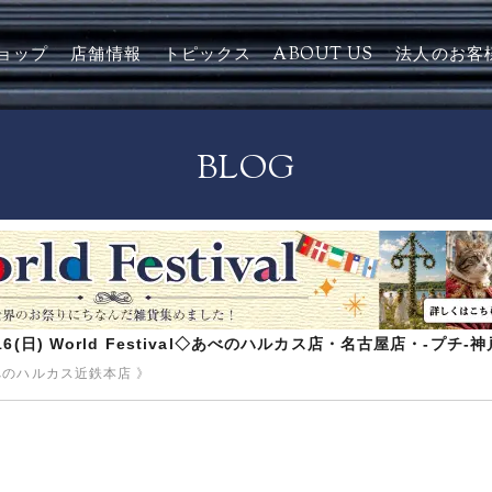
ョップ
店舗情報
トピックス
ABOUT US
法人のお客
BLOG
8/16(日) World Festival◇あべのハルカス店・名古屋店・-プチ
べのハルカス近鉄本店 》