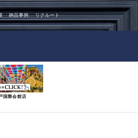
様
納品事例
リクルート
-神戸国際会館店