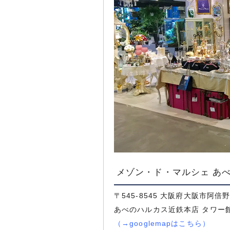
メゾン・ド・マルシェ あ
〒545-8545 大阪府大阪市阿倍
あべのハルカス近鉄本店 タワー館
（
→googlemapはこちら
）