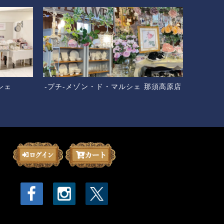
シェ
-プチ-メゾン・ド・マルシェ 那須高原店