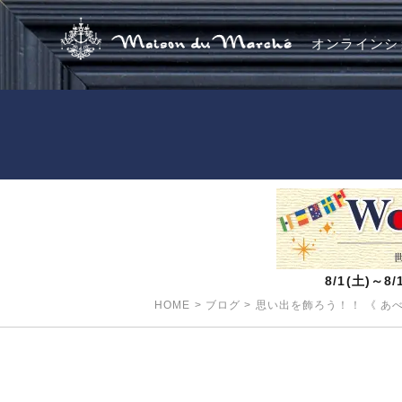
オンラインシ
8/1(土)～
HOME
>
ブログ
>
思い出を飾ろう！！ 《 あ