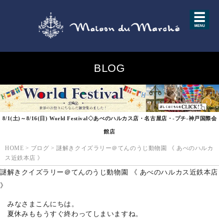
BLOG
8/1(土)～8/16(日) World Festival◇あべのハルカス店・名古屋店・-プチ-神戸国際会
館店
HOME
>
ブログ
>
謎解きクイズラリー＠てんのうじ動物園 《 あべのハルカ
ス近鉄本店 》
謎解きクイズラリー＠てんのうじ動物園 《 あべのハルカス近鉄本店
》
みなさまこんにちは。
夏休みももうすぐ終わってしまいますね。