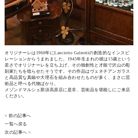
オリジナーレは1960年にLanciotto Galeottiの創造的なインスピ
レーションからうまれました。1945年生まれの彼は15歳という
若さでオリジナーレを立ち上げ、その独創性と才能で沢山の彫
刻家たちを唸らせたそうです。その作品はヴェネチアンガラス
と高品質な真鍮や大理石を組み合わせたものが多く、まさに芸
術品と呼べる代物ばかり。
メゾンドマルシェ那須高原店に是非、芸術品を堪能しにご来店
ください。
< 前の記事へ
一覧へ戻る
次の記事へ >