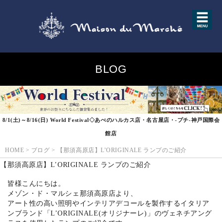
BLOG
8/1(土)～8/16(日) World Festival◇あべのハルカス店・名古屋店・-プチ-神戸国際会
館店
HOME
>
ブログ
>
【那須高原店】L’ORIGINALE ランプのご紹介
【那須高原店】L’ORIGINALE ランプのご紹介
皆様こんにちは。
メゾン・ド・マルシェ那須高原店より、
アート性の高い照明やインテリアデコールを製作するイタリア
ンブランド「L’ORIGINALE(オリジナーレ)」のヴェネチアング