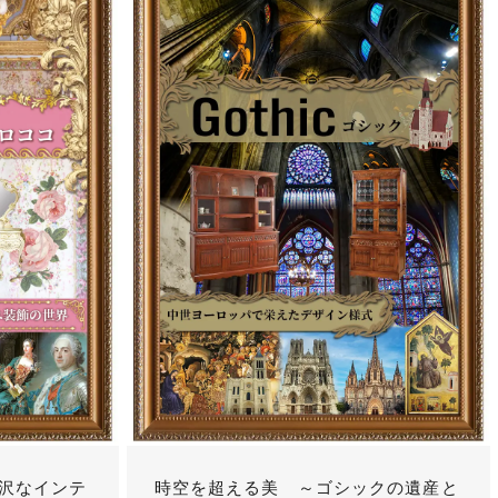
沢なインテ
時空を超える美 ～ゴシックの遺産と