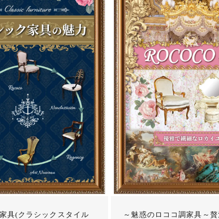
家具(クラシックスタイル
～魅惑のロココ調家具～贅