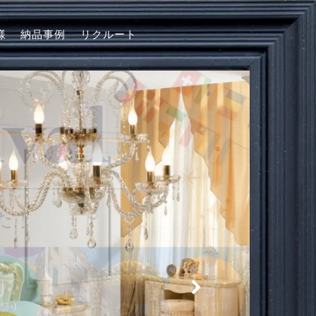
様
納品事例
リクルート