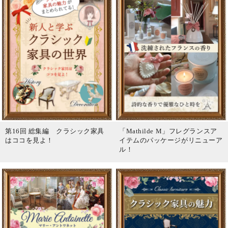
第16回 総集編 クラシック家具
「Mathilde M」フレグランスア
はココを見よ！
イテムのパッケージがリニューア
ル！