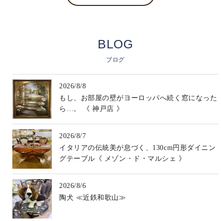
BLOG
ブログ
2026/8/8
もし、お部屋の壁がヨーロッパへ続く窓になった
ら…。 《 神戸店 》
2026/8/7
イタリアの伝統美が息づく、130cm円形ダイニン
グテーブル《 メゾン・ド・マルシェ 》
2026/8/6
陶犬 ≪近鉄和歌山≫