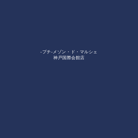
-プチ-メゾン・ド・マルシェ
神戸国際会館店