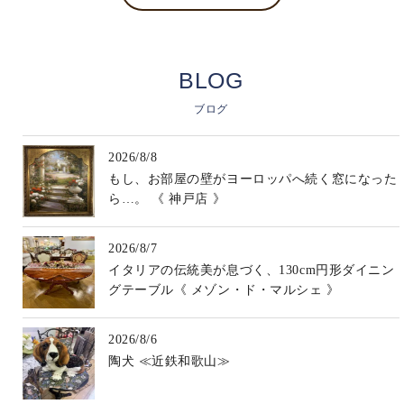
BLOG
ブログ
2026/8/8
もし、お部屋の壁がヨーロッパへ続く窓になった
ら…。 《 神戸店 》
2026/8/7
イタリアの伝統美が息づく、130cm円形ダイニン
グテーブル《 メゾン・ド・マルシェ 》
2026/8/6
陶犬 ≪近鉄和歌山≫