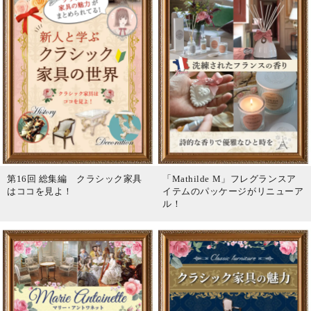
第16回 総集編 クラシック家具
「Mathilde M」フレグランスア
はココを見よ！
イテムのパッケージがリニューア
ル！