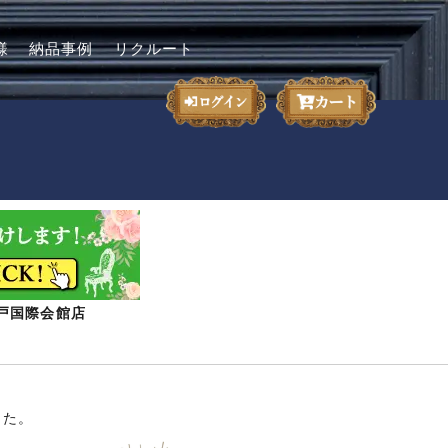
様
納品事例
リクルート
-神戸国際会館店
した。