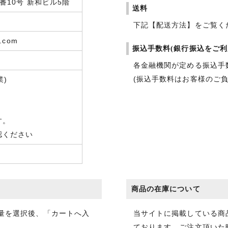
10号 新和ビル5階
送料
下記【配送方法】をご覧く
e.com
振込手数料(銀行振込をご利
各金融機関が定める振込手
(振込手数料はお客様のご
業)
す。
認ください
商品の在庫について
数量を選択後、「カートへ入
当サイトに掲載している商
ております。ご注文頂いた