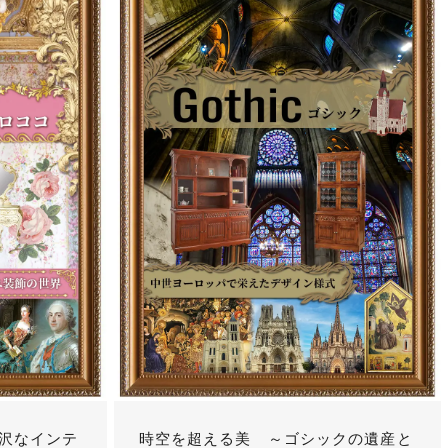
沢なインテ
時空を超える美 ～ゴシックの遺産と