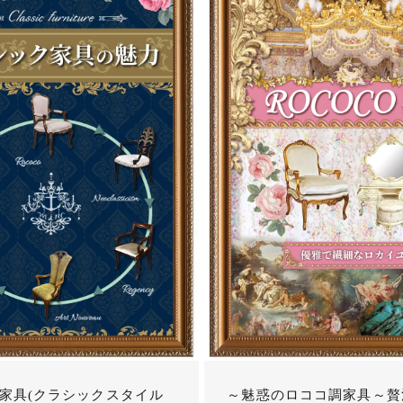
家具(クラシックスタイル
～魅惑のロココ調家具～贅