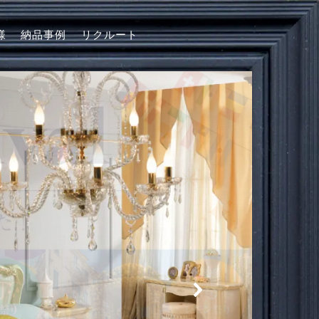
様
納品事例
リクルート