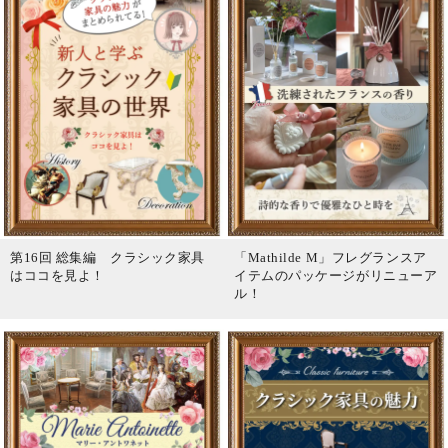
第16回 総集編 クラシック家具
「Mathilde M」フレグランスア
はココを見よ！
イテムのパッケージがリニューア
ル！