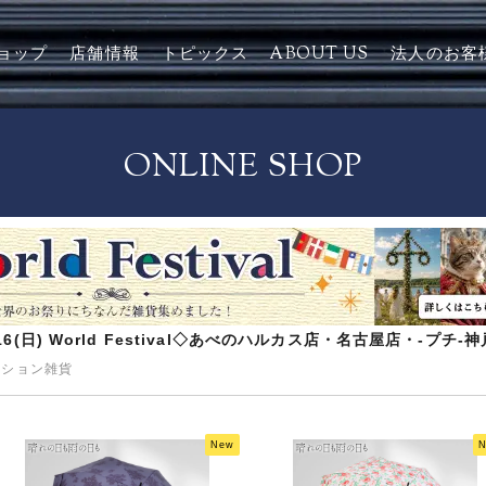
ョップ
店舗情報
トピックス
ABOUT US
法人のお客
ONLINE SHOP
8/16(日) World Festival◇あべのハルカス店・名古屋店・-プチ
ッション雑貨
New