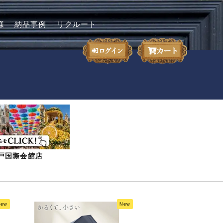
様
納品事例
リクルート
-神戸国際会館店
New
New