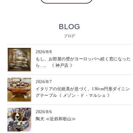
BLOG
ブログ
2026/8/8
もし、お部屋の壁がヨーロッパへ続く窓になった
ら…。 《 神戸店 》
2026/8/7
イタリアの伝統美が息づく、130cm円形ダイニン
グテーブル《 メゾン・ド・マルシェ 》
2026/8/6
陶犬 ≪近鉄和歌山≫