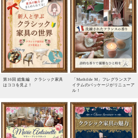
第16回 総集編 クラシック家具
「Mathilde M」フレグランスア
はココを見よ！
イテムのパッケージがリニューア
ル！