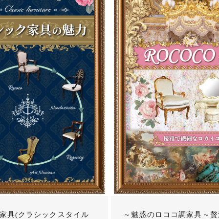
家具(クラシックスタイル
～魅惑のロココ調家具～贅