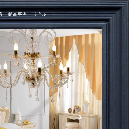
様
納品事例
リクルート