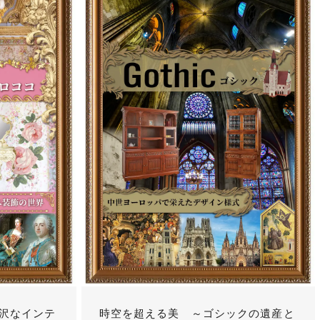
沢なインテ
時空を超える美 ～ゴシックの遺産と