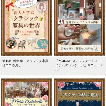
第16回 総集編 クラシック家具
「Mathilde M」フレグランスア
はココを見よ！
イテムのパッケージがリニューア
ル！