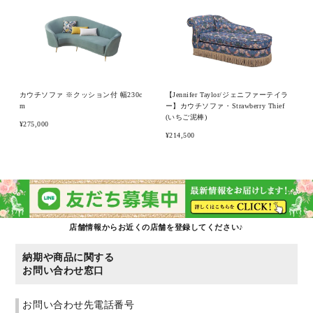
ピックアップ商品
商品カテゴリー/家具
カウチソファ ※クッション付 幅230c
【Jennifer Taylor/ジェニファーテイラ
m
ー】カウチソファ・Strawberry Thief
(いちご泥棒)
¥275,000
商品カテゴリー/雑貨
¥214,500
カラー
サイズ
店舗情報からお近くの店舗を登録してください♪
納期や商品に関する
お問い合わせ窓口
素材
お問い合わせ先電話番号