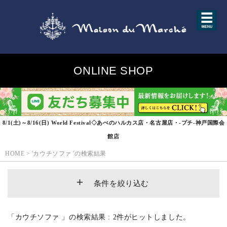
ONLINE SHOP
8/1(土)～8/16(日) World Festival◇あべのハルカス店・名古屋店・-プチ-神戸国際会
館店
HOME
>
'カウチソファ 'の検索結果
条件を絞り込む
「カウチソファ 」の検索結果 : 2件がヒットしました。