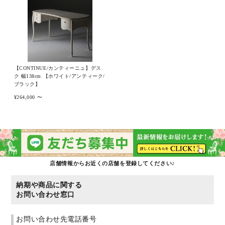
ピックアップ商品
商品カテゴリー/家具
【CONTINUE/カンティーニュ】デス
ク 幅138cm 【ホワイト/アンティーク/
ブラック】
商品カテゴリー/雑貨
¥264,000 〜
カラー
サイズ
店舗情報からお近くの店舗を登録してください♪
納期や商品に関する
お問い合わせ窓口
素材
お問い合わせ先電話番号