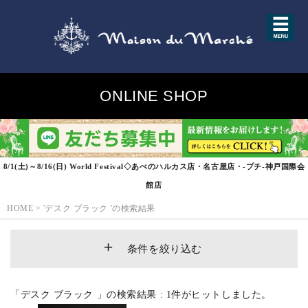
ONLINE SHOP
8/1(土)～8/16(日) World Festival◇あべのハルカス店・名古屋店・-プチ-神戸国際会
館店
HOME
>
'デスク ブラック 'の検索結果
条件を絞り込む
「デスク ブラック 」の検索結果 : 1件がヒットしました。