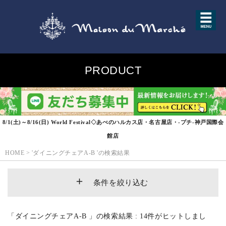
PRODUCT
8/1(土)～8/16(日) World Festival◇あべのハルカス店・名古屋店・-プチ-神戸国際会
館店
HOME
>
'ダイニングチェアA-B 'の検索結果
条件を絞り込む
「ダイニングチェアA-B 」の検索結果 : 14件がヒットしまし