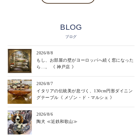
BLOG
ブログ
2026/8/8
もし、お部屋の壁がヨーロッパへ続く窓になった
ら…。 《 神戸店 》
2026/8/7
イタリアの伝統美が息づく、130cm円形ダイニン
グテーブル《 メゾン・ド・マルシェ 》
2026/8/6
陶犬 ≪近鉄和歌山≫