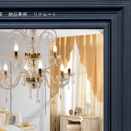
様
納品事例
リクルート