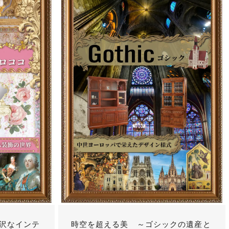
沢なインテ
時空を超える美 ～ゴシックの遺産と