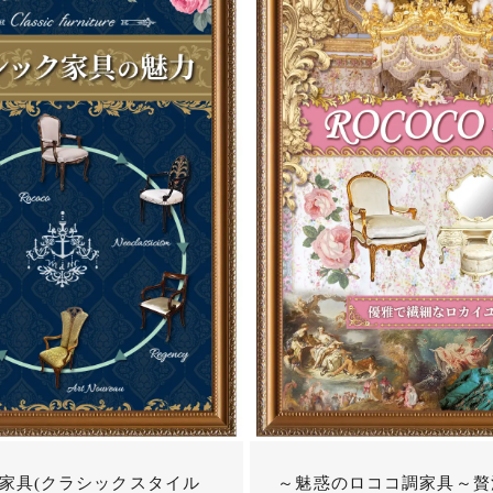
家具(クラシックスタイル
～魅惑のロココ調家具～贅