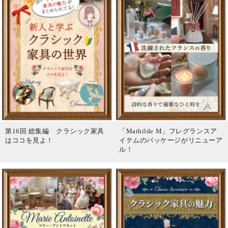
第16回 総集編 クラシック家具
「Mathilde M」フレグランスア
はココを見よ！
イテムのパッケージがリニューア
ル！