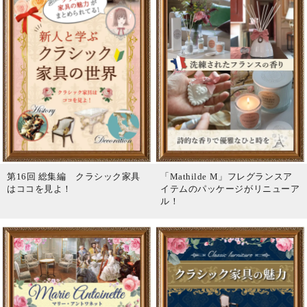
第16回 総集編 クラシック家具
「Mathilde M」フレグランスア
はココを見よ！
イテムのパッケージがリニューア
ル！