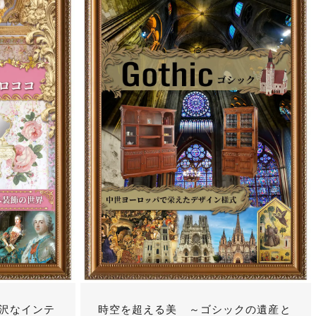
沢なインテ
時空を超える美 ～ゴシックの遺産と