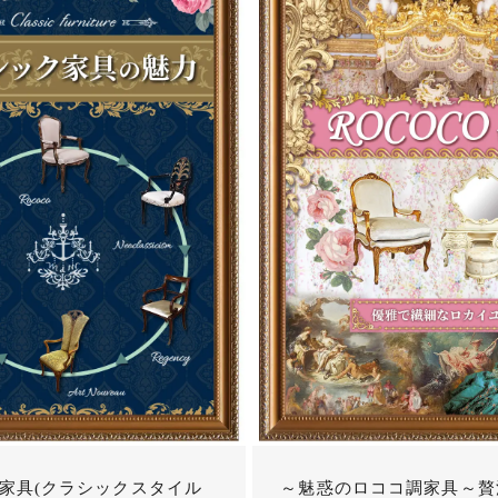
家具(クラシックスタイル
～魅惑のロココ調家具～贅