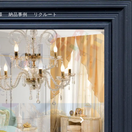
様
納品事例
リクルート